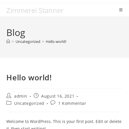
Zum
Zimmerei Stanner
Inhalt
springen
Blog
>
Uncategorized
>
Hello world!
Hello world!
Beitrags-
Beitrag
admin
August 16, 2021
Autor:
veröffentlicht:
Beitrags-
Beitrags-
Uncategorized
1 Kommentar
Kategorie:
Kommentare:
Welcome to WordPress. This is your first post. Edit or delete
it, then start writing!