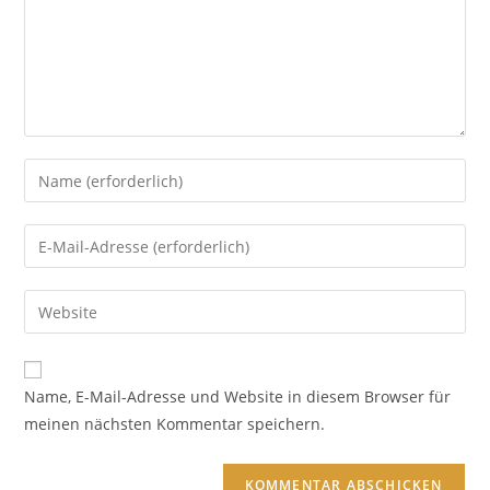
Gib
deinen
Namen
Gib
oder
deine
Benutzernamen
E-
Gib
zum
Mail-
deine
Kommentieren
Adresse
Website-
ein
zum
URL
Name, E-Mail-Adresse und Website in diesem Browser für
Kommentieren
ein
meinen nächsten Kommentar speichern.
ein
(optional)