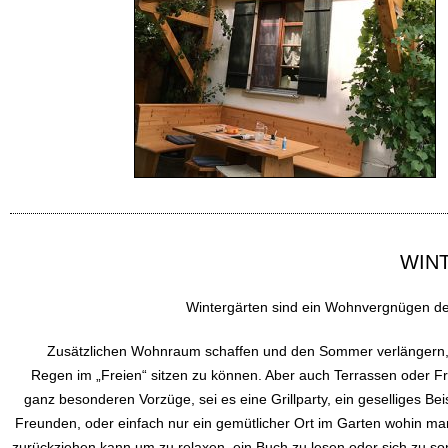
WIN
Wintergärten sind ein Wohnvergnügen de
Zusätzlichen Wohnraum schaffen und den Sommer verlängern,
Regen im „Freien“ sitzen zu können. Aber auch Terrassen oder Fr
ganz besonderen Vorzüge, sei es eine Grillparty, ein geselliges B
Freunden, oder einfach nur ein gemütlicher Ort im Garten wohin m
zurückziehen kann um zu relaxen, ein Buch zu lesen oder sich zu so