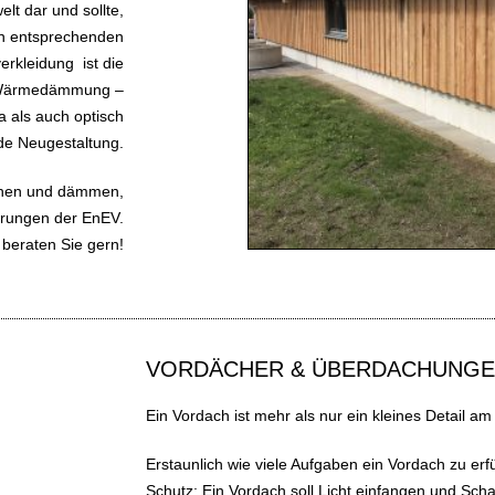
t dar und sollte,
en entsprechenden
rkleidung ist die
er Wärmedämmung –
 als auch optisch
e Neugestaltung.
chen und dämmen,
erungen der EnEV.
beraten Sie gern!
VORDÄCHER & ÜBERDACHUNG
Ein Vordach ist mehr als nur ein kleines Detail a
Erstaunlich wie viele Aufgaben ein Vordach zu erfü
Schutz; Ein Vordach soll Licht einfangen und Sc