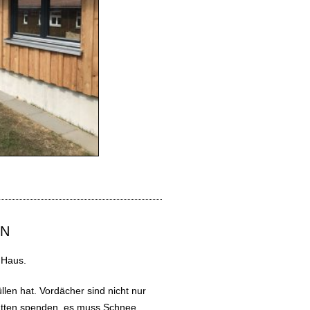
EN
m Haus.
llen hat. Vordächer sind nicht nur
hatten spenden, es muss Schnee,