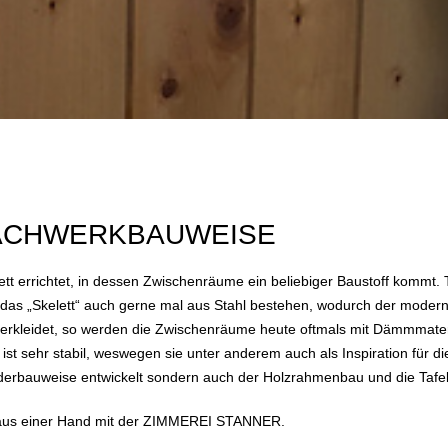
ACHWERKBAUWEISE
t errichtet, in dessen Zwischenräume ein beliebiger Baustoff kommt. 
as „Skelett“ auch gerne mal aus Stahl bestehen, wodurch der moderne
verkleidet, so werden die Zwischenräume heute oftmals mit Dämmmater
st sehr stabil, weswegen sie unter anderem auch als Inspiration für d
tänderbauweise entwickelt sondern auch der Holzrahmenbau und die Tafe
 aus einer Hand mit der ZIMMEREI STANNER.